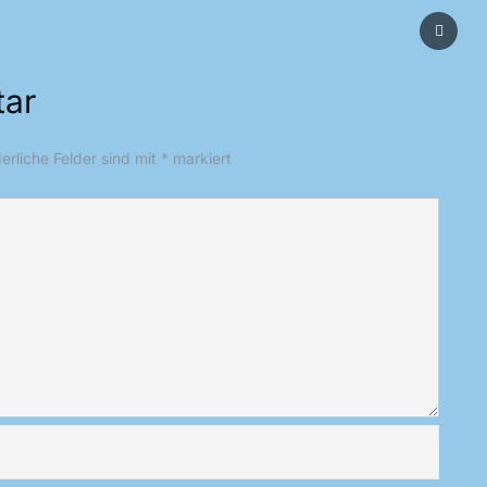
tar
derliche Felder sind mit
*
markiert