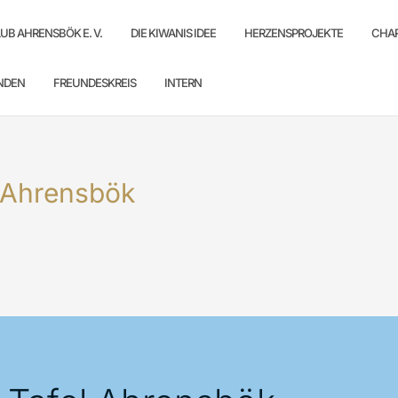
UB AHRENSBÖK E. V.
DIE KIWANIS IDEE
HERZENSPROJEKTE
CHAR
NDEN
FREUNDESKREIS
INTERN
l Ahrensbök