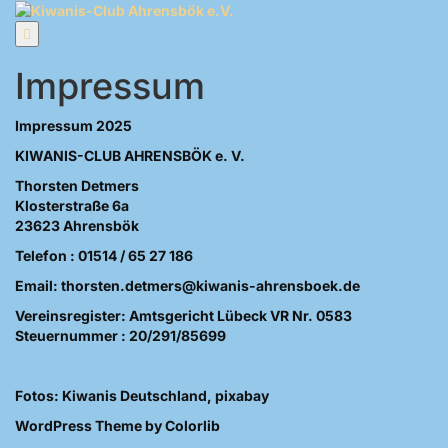
Zum
Inhalt
springen
Impressum
Impressum 2025
KIWANIS-CLUB AHRENSBÖK e. V.
Thorsten Detmers
Klosterstraße 6a
23623 Ahrensbök
Telefon : 01514 / 65 27 186
Email: thorsten.detmers@kiwanis-ahrensboek.de
Vereinsregister: Amtsgericht Lübeck VR Nr. 0583
Steuernummer : 20/291/85699
Fotos: Kiwanis Deutschland, pixabay
WordPress Theme by Colorlib