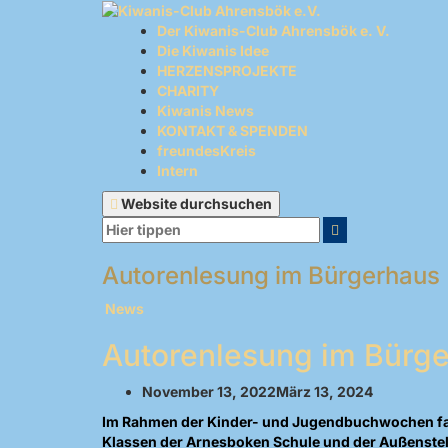
Zum
Inhalt
Der Kiwanis-Club Ahrensbök e. V.
springen
Die Kiwanis Idee
HERZENSPROJEKTE
CHARITY
Kiwanis News
KONTAKT & SPENDEN
freundesKreis
Intern
Website durchsuchen
Suchen
Suchen
nach:
Autorenlesung im Bürgerhaus
News
Autorenlesung im Bürg
November 13, 2022März 13, 2024
Im Rahmen der Kinder- und Jugendbuchwochen fand
Klassen der Arnesboken Schule und der Außenstel