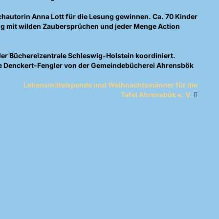
hautorin Anna Lott für die Lesung gewinnen. Ca. 70 Kinder
ng mit wilden Zaubersprüchen und jeder Menge Action
 Büchereizentrale Schleswig-Holstein koordiniert.
 Ute Denckert-Fengler von der Gemeindebücherei Ahrensbök
Lebensmittelspende und Weihnachtsmänner für die
Tafel Ahrensbök e. V.