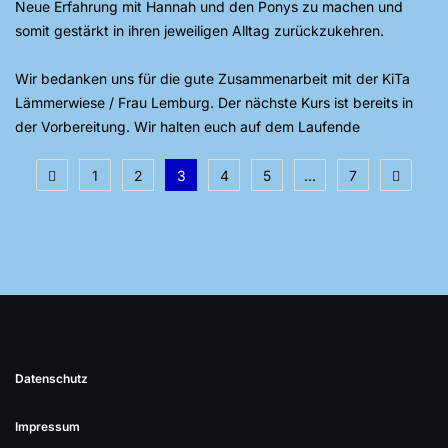
Neue Erfahrung mit Hannah und den Ponys zu machen und
somit gestärkt in ihren jeweiligen Alltag zurückzukehren.
Wir bedanken uns für die gute Zusammenarbeit mit der KiTa
Lämmerwiese / Frau Lemburg. Der nächste Kurs ist bereits in
der Vorbereitung. Wir halten euch auf dem Laufende
Seitennummerierung
1
2
3
4
5
…
7
der
Beiträge
Datenschutz
Impressum